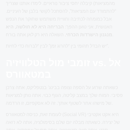
מהמציאות) קיבלה יחסי ציבור נוראיים. לימדו אותנו שצריך
“להתמודד עם המציאות”, להסתכל לקושי בלבן של העיניים.
אבל כמומחה לכתיבה וחוויית משתמש שחוקר את הנפש
האנושית, אני טוען ההפך:
הבריחה היא לא חולשה, היא
אתה בורח.
מנגנון הישרדות הכרחי.
השאלה היא רק
לאן
יש הבדל תהומי בין “להרוג זמן” לבין “לברוח כדי לחיות”.
זומבי מול הטלוויזיה vs. אל
במטאוורס
כשאתה שרוע על הספה וצופה בבינג’ בנטפליקס, אתה צרכן
פסיבי. המוח שלך במצב קליטה, הגוף כבוי. אתה נותן למציאות
של מישהו אחר לשטוף אותך. זה לא אסקפיזם, זו הרדמה.
לעומת זאת, כניסה למטאוורס (Social VR) היא אקט אקטיבי
של יצירה. כשאתה מבלה יום שלם בסימולציה, אתה לא
רואה