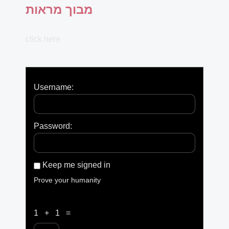
מבוך מראות
click here
Username:
Password:
Keep me signed in
Prove your humanity
1 + 1 =