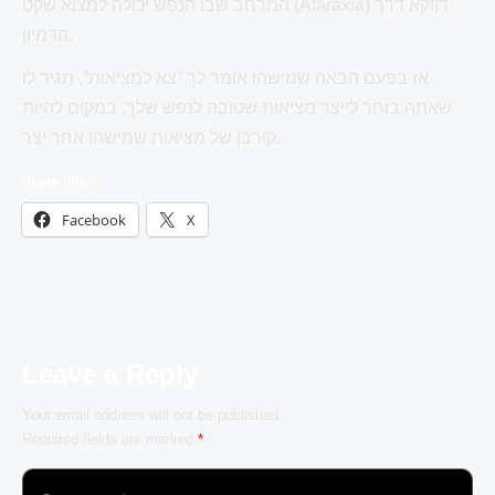
המרחב שבו הנפש יכולה למצוא שקט (Ataraxia) דווקא דרך
הדמיון.
אז בפעם הבאה שמישהו אומר לך “צא למציאות”, תגיד לו
שאתה בוחר לייצר מציאות שטובה לנפש שלך, במקום להיות
קורבן של מציאות שמישהו אחר יצר.
Share this:
Facebook
X
Leave a Reply
Your email address will not be published.
Required fields are marked
*