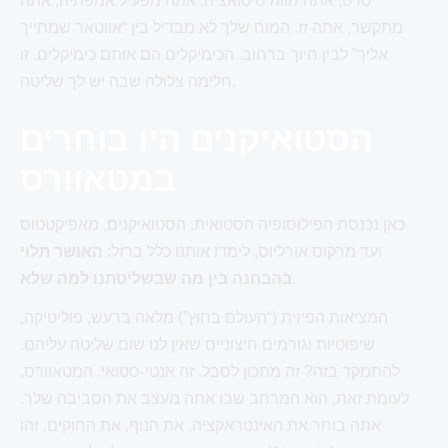
סרט, אתה
חווה
סיטואציה. אתה מפעיל אמפתיה, אתה
מתקשר, אתה זז. המוח שלך לא מבדיל בין “אווטאר שמחייך
אליך” לבין חיוך ברחוב. הכימיקלים הם אותם כימיקלים. זו
חלימה צלולה שבה יש לך שליטה.
הסטואיקנים היו בוחרים
במטאוורס
כאן נכנסת הפילוסופיה הסטואית. הסטואיקנים, מאפיקטטוס
ועד מרקוס אורליוס, לימדו אותנו כלל ברזל:
האושר תלוי
בהבחנה בין מה שבשליטתנו למה שלא.
המציאות הפיזית (“העולם בחוץ”) מלאה ברעש, פוליטיקה,
שיפוטיות וגורמים חיצוניים שאין לנו שום שליטה עליהם.
להתמקד בזה? זה מתכון לסבל. זה אנטי-סטואי. המטאוורס,
לעומת זאת, הוא המרחב שבו אתה מעצב את הסביבה שלך.
אתה בוחר את האינטראקציה, את הנוף, את החוקים. זהו